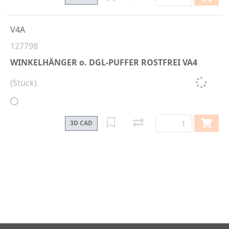
V4A
127798
WINKELHÄNGER o. DGL-PUFFER ROSTFREI VA4
(Stück)
3D CAD