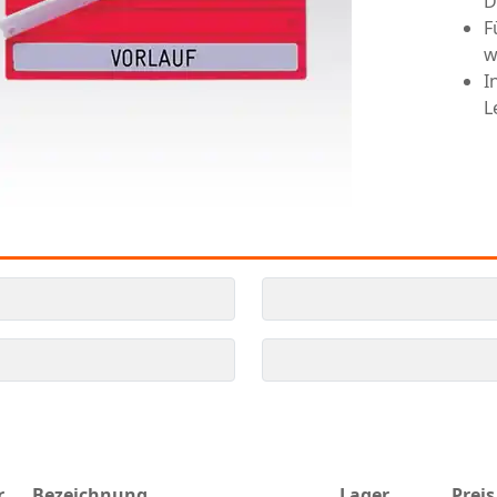
D
F
w
I
L
.
Bezeichnung
Lager
Preis