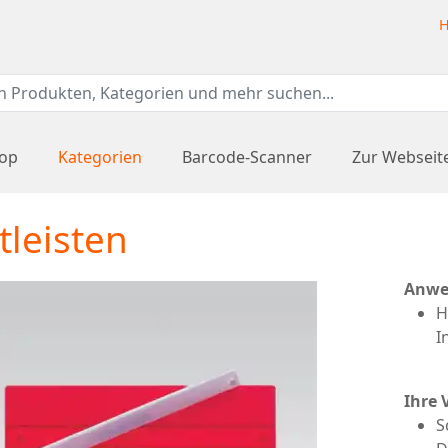
H
hop
Kategorien
Barcode-Scanner
Zur Webseit
tleisten
Anwe
H
I
Ihre 
S