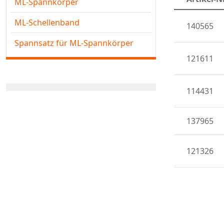
ML-Spannkörper
ML-Schellenband
140565
Spannsatz für ML-Spannkörper
121611
114431
137965
121326