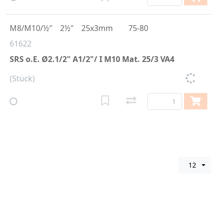
M8/M10/½″
2½″
25x3mm
75-80
61622
SRS o.E. Ø2.1/2" A1/2"/ I M10 Mat. 25/3 VA4
(Stück)
12