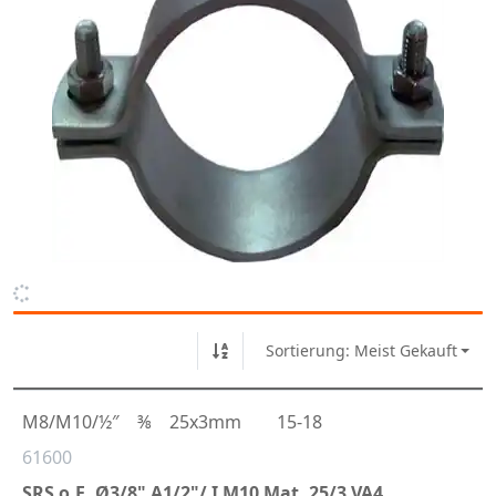
Sortierung: Meist Gekauft
M8/M10/½″
⅜
25x3mm
15-18
61600
SRS o.E. Ø3/8" A1/2"/ I M10 Mat. 25/3 VA4