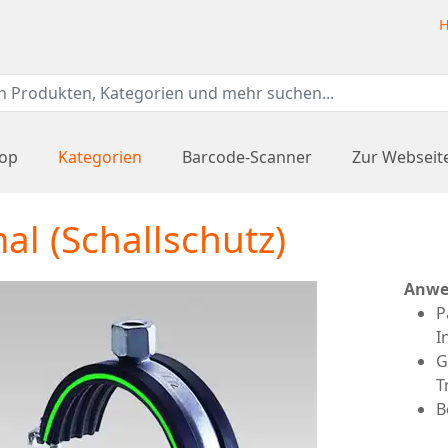
H
hop
Kategorien
Barcode-Scanner
Zur Webseit
al (Schallschutz)
Anwe
P
I
G
T
B