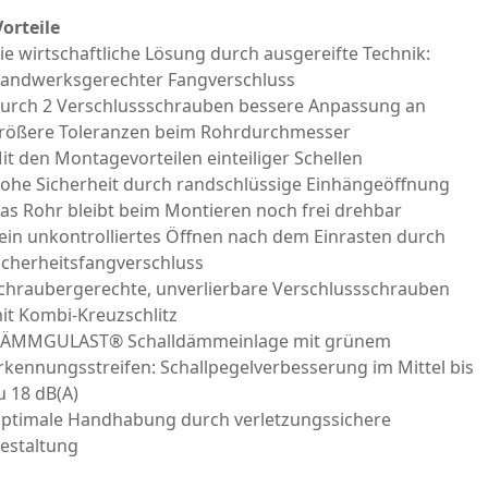
Vorteile
ie wirtschaftliche Lösung durch ausgereifte Technik:
andwerksgerechter Fangverschluss
urch 2 Verschlussschrauben bessere Anpassung an
rößere Toleranzen beim Rohrdurchmesser
it den Montagevorteilen einteiliger Schellen
ohe Sicherheit durch randschlüssige Einhängeöffnung
as Rohr bleibt beim Montieren noch frei drehbar
ein unkontrolliertes Öffnen nach dem Einrasten durch
icherheitsfangverschluss
chraubergerechte, unverlierbare Verschlussschrauben
it Kombi-Kreuzschlitz
ÄMMGULAST® Schalldämmeinlage mit grünem
rkennungsstreifen: Schallpegelverbesserung im Mittel bis
u 18 dB(A)
ptimale Handhabung durch verletzungssichere
estaltung