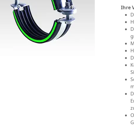
Ihre 
D
H
D
g
M
H
D
K
S
S
m
D
E
z
O
G