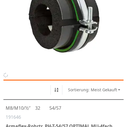
Sortierung: Meist Gekauft
M8/M10/½″
32
54/57
191646
Armaflex-Rohrtr. PH-T-54/57 OPTIMAL MU-4fach