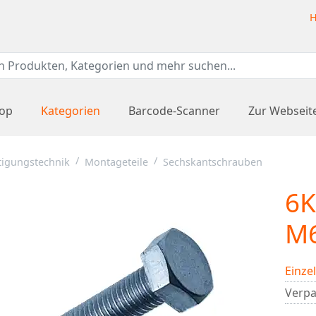
H
hop
Kategorien
Barcode-Scanner
Zur Webseit
tigungstechnik
Montageteile
Sechskantschrauben
6K
M6
Einze
Verpa