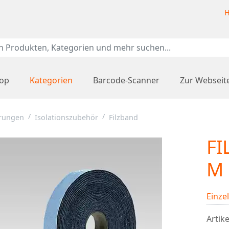
H
hop
Kategorien
Barcode-Scanner
Zur Webseit
erungen
Isolationszubehör
Filzband
FI
M
Einze
Artike