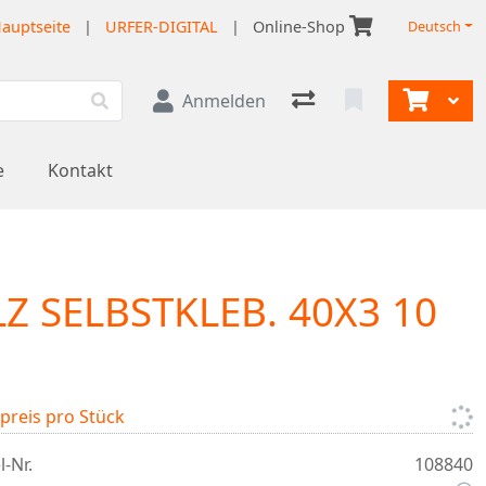
auptseite
|
URFER-DIGITAL
|
Online-Shop
Deutsch
Anmelden
e
Kontakt
LZ SELBSTKLEB. 40X3 10
lpreis pro Stück
l-Nr.
108840