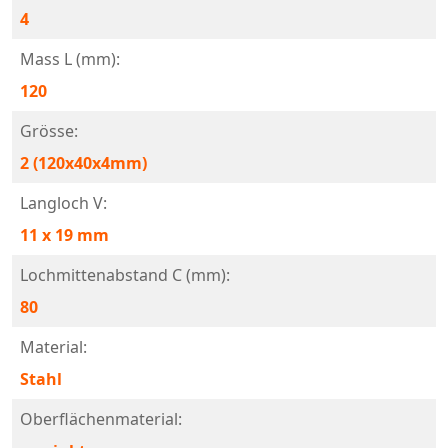
4
Mass L (mm):
120
Grösse:
2 (120x40x4mm)
Langloch V:
11 x 19 mm
Lochmittenabstand C (mm):
80
Material:
Stahl
Oberflächenmaterial: