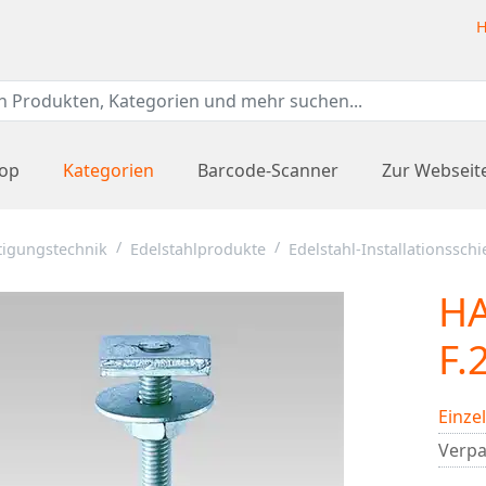
H
hop
Kategorien
Barcode-Scanner
Zur Webseit
tigungstechnik
Edelstahlprodukte
Edelstahl-Installationssch
H
F.
Einze
Verpa