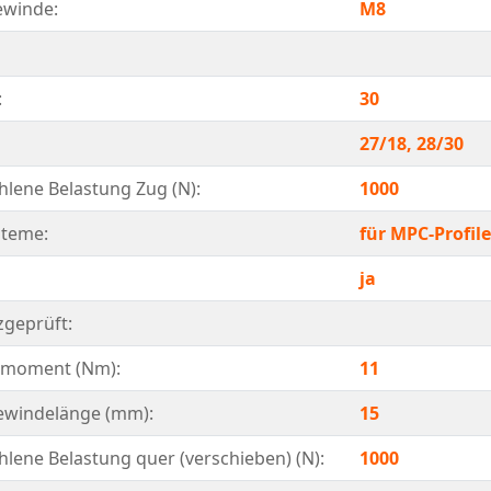
ewinde:
M8
:
30
27/18, 28/30
lene Belastung Zug (N):
1000
steme:
für MPC-Profile
ja
geprüft:
moment (Nm):
11
ewindelänge (mm):
15
lene Belastung quer (verschieben) (N):
1000