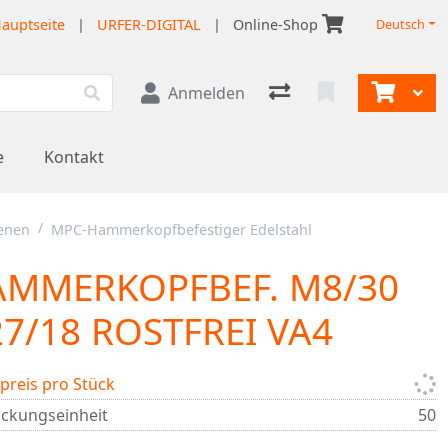
auptseite
|
URFER-DIGITAL
|
Online-Shop
Deutsch
Anmelden
e
Kontakt
ienen
MPC-Hammerkopfbefestiger Edelstahl
AMMERKOPFBEF. M8/30
27/18 ROSTFREI VA4
lpreis pro Stück
ckungseinheit
50