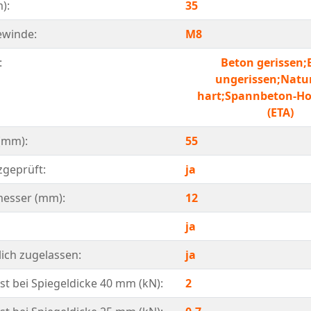
):
35
ewinde:
M8
:
Beton gerissen;
ungerissen;Natur
hart;Spannbeton-Ho
(ETA)
 (mm):
55
geprüft:
ja
esser (mm):
12
ja
lich zugelassen:
ja
st bei Spiegeldicke 40 mm (kN):
2