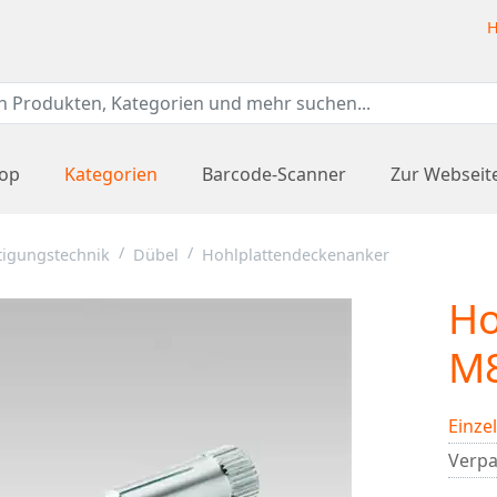
H
hop
Kategorien
Barcode-Scanner
Zur Webseit
tigungstechnik
Dübel
Hohlplattendeckenanker
Ho
M
Einze
Verpa