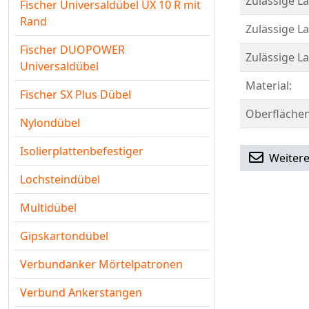
Zulässige La
Fischer Universaldübel UX 10 R mit
Rand
Zulässige La
Fischer DUOPOWER
Zulässige La
Universaldübel
Material:
Fischer SX Plus Dübel
Oberflächen
Nylondübel
Isolierplattenbefestiger
Weitere
Lochsteindübel
Multidübel
Gipskartondübel
Verbundanker Mörtelpatronen
Verbund Ankerstangen