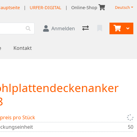
auptseite
|
URFER-DIGITAL
|
Online-Shop
Deutsch
Anmelden
e
Kontakt
hlplattendeckenanker
8
lpreis pro Stück
ckungseinheit
50