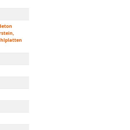
Beton
stein,
hlplatten