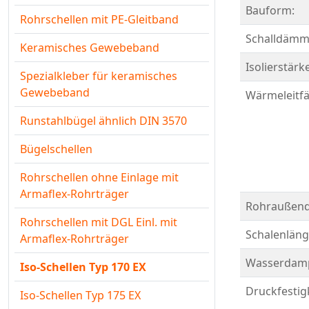
Bauform:
Rohrschellen mit PE-Gleitband
Schalldämm
Keramisches Gewebeband
Isolierstärk
Spezialkleber für keramisches
Gewebeband
Wärmeleitfä
Runstahlbügel ähnlich DIN 3570
Bügelschellen
Rohrschellen ohne Einlage mit
Armaflex-Rohrträger
Rohraußend
Rohrschellen mit DGL Einl. mit
Schalenläng
Armaflex-Rohrträger
Wasserdamp
Iso-Schellen Typ 170 EX
Druckfestigk
Iso-Schellen Typ 175 EX