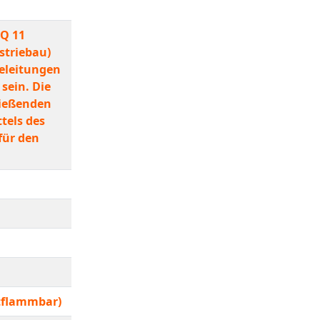
 Q 11
striebau)
teleitungen
sein. Die
ließenden
tels des
für den
tflammbar)