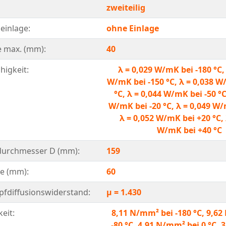
zweiteilig
einlage:
ohne Einlage
e max. (mm):
40
higkeit:
λ = 0,029 W/mK bei -180 °C,
W/mK bei -150 °C, λ = 0,038 W
°C, λ = 0,044 W/mK bei -50 °C
W/mK bei -20 °C, λ = 0,049 W/
λ = 0,052 W/mK bei +20 °C, 
W/mK bei +40 °C
urchmesser D (mm):
159
e (mm):
60
fdiffusionswiderstand:
μ = 1.430
eit:
8,11 N/mm² bei -180 °C, 9,6
-80 °C, 4,91 N/mm² bei 0 °C,