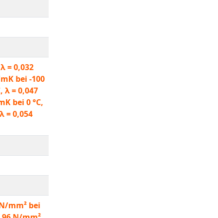
 λ = 0,032
/mK bei -100
, λ = 0,047
mK bei 0 °C,
λ = 0,054
2 N/mm² bei
 3,96 N/mm²