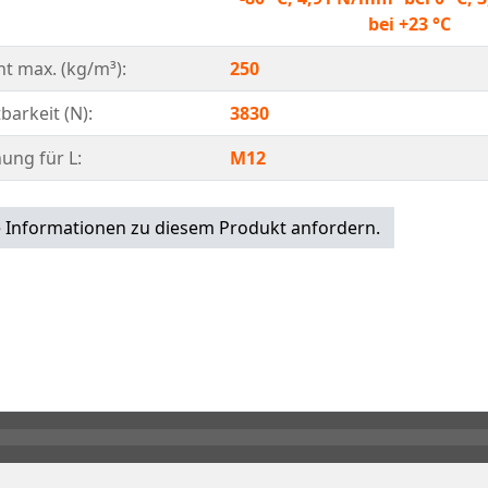
bei +23 °C
 max. (kg/m³):
250
barkeit (N):
3830
ung für L:
M12
 Informationen zu diesem Produkt anfordern.