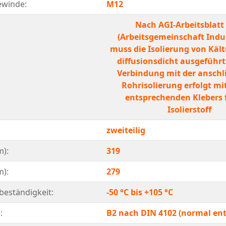
ewinde:
M12
:
Nach AGI-Arbeitsblatt
(Arbeitsgemeinschaft Indu
muss die Isolierung von Käl
diffusionsdicht ausgeführt 
Verbindung mit der ansch
Rohrisolierung erfolgt mit
entsprechenden Klebers 
Isolierstoff
zweiteilig
m):
319
m):
279
eständigkeit:
-50 °C bis +105 °C
:
B2 nach DIN 4102 (normal en