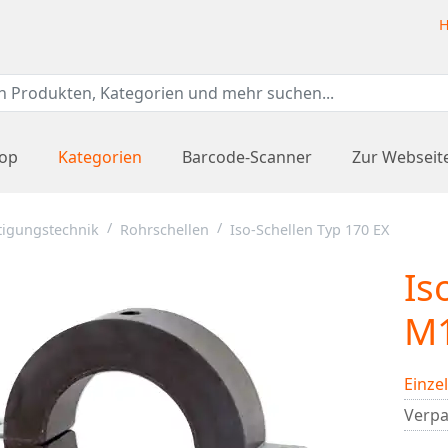
H
hop
Kategorien
Barcode-Scanner
Zur Webseit
tigungstechnik
Rohrschellen
Iso-Schellen Typ 170 EX
Is
M1
Einze
Verpa