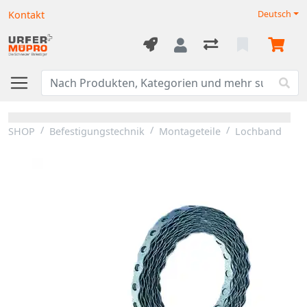
Kontakt
Deutsch
SHOP
Befestigungstechnik
Montageteile
Lochband