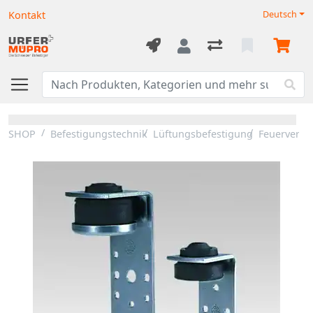
Kontakt
Deutsch
SHOP
Befestigungstechnik
Lüftungsbefestigung
Feuerverzin