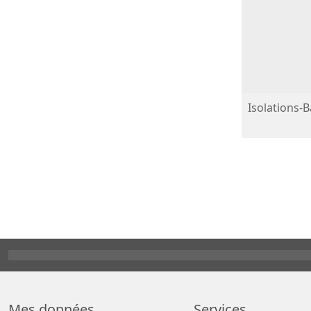
Isolations-
Mes données
Services