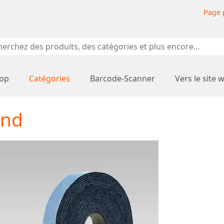
Page 
hop
Catégories
Barcode-Scanner
Vers le site 
and