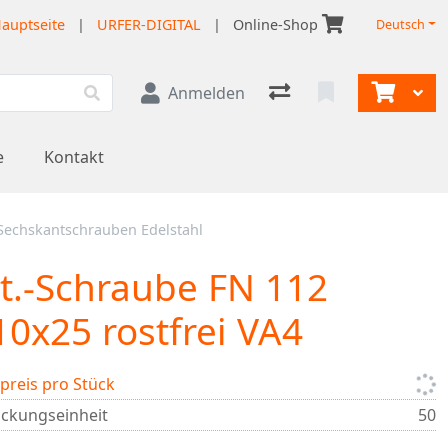
auptseite
|
URFER-DIGITAL
|
Online-Shop
Deutsch
Anmelden
e
Kontakt
Sechskantschrauben Edelstahl
t.-Schraube FN 112
0x25 rostfrei VA4
lpreis pro Stück
ckungseinheit
50