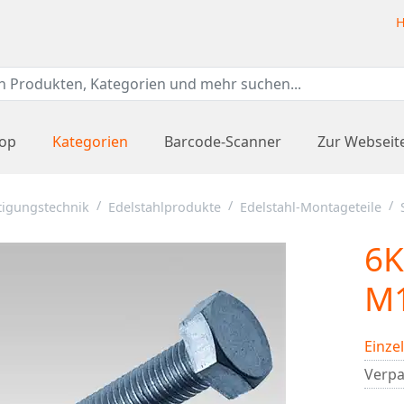
H
hop
Kategorien
Barcode-Scanner
Zur Webseit
tigungstechnik
Edelstahlprodukte
Edelstahl-Montageteile
6K
M1
Einze
Verpa