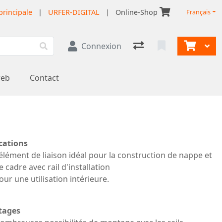
principale
|
URFER-DIGITAL
|
Online-Shop
Français
Connexion
web
Contact
cations
’élément de liaison idéal pour la construction de nappe et
e cadre avec rail d'installation
our une utilisation intérieure.
tages