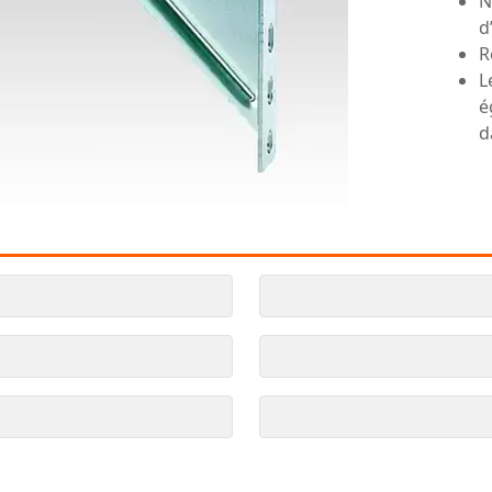
N
d
R
L
é
d