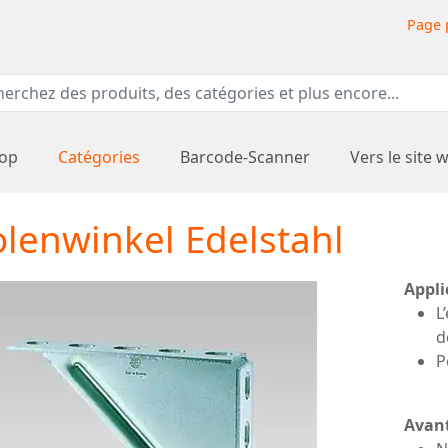
Page 
hop
Catégories
Barcode-Scanner
Vers le site 
lenwinkel Edelstahl
Appli
L
d
P
Avan