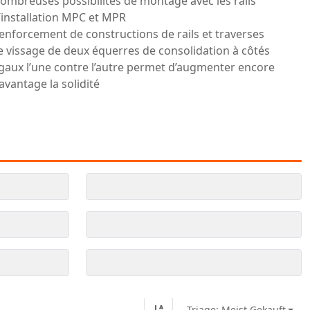
ombreuses possibilités de montage avec les rails
’installation MPC et MPR
enforcement de constructions de rails et traverses
e vissage de deux équerres de consolidation à côtés
gaux l’une contre l’autre permet d’augmenter encore
avantage la solidité
Triage: Meist Gekauft