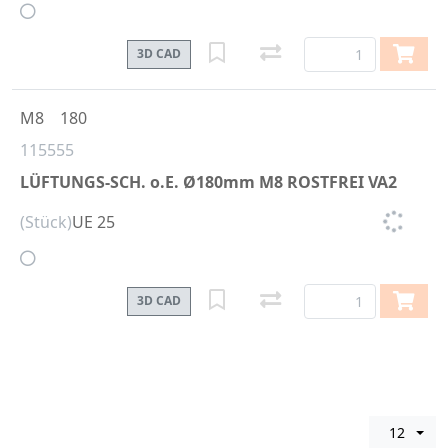
3D CAD
M8
180
115555
LÜFTUNGS-SCH. o.E. Ø180mm M8 ROSTFREI VA2
(Stück)
UE 25
3D CAD
12