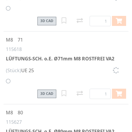
3D CAD
M8
71
115618
LÜFTUNGS-SCH. o.E. Ø71mm M8 ROSTFREI VA2
(Stück)
UE 25
3D CAD
M8
80
115627
LÜFTUNGS-SCH. o.E. Ø80mm M8 ROSTFREI VA2