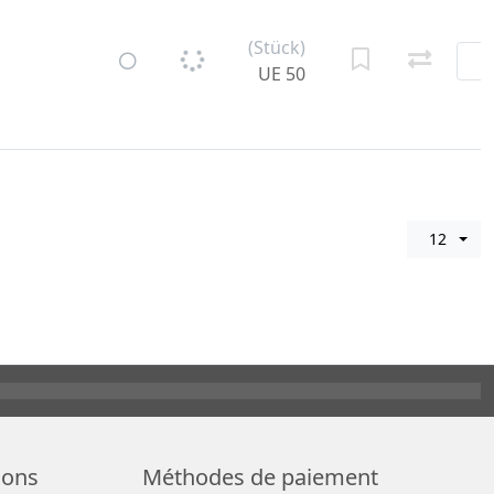
(Stück)
UE 50
12
ions
Méthodes de paiement