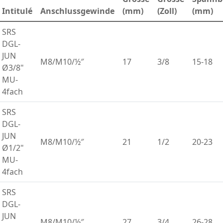
Intitulé
Anschlussgewinde
(mm)
(Zoll)
(mm)
SRS
DGL-
JUN
M8/M10/½″
17
3/8
15-18
Ø3/8"
MU-
4fach
SRS
DGL-
JUN
M8/M10/½″
21
1/2
20-23
Ø1/2"
MU-
4fach
SRS
DGL-
JUN
M8/M10/½″
27
3/4
26-28