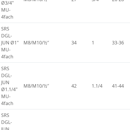
Ø3/4"
MU-
4fach
SRS
DGL-
JUN Ø1"
M8/M10/½″
34
1
33-36
MU-
4fach
SRS
DGL-
JUN
M8/M10/½″
42
1.1/4
41-44
Ø1.1/4"
MU-
4fach
SRS
DGL-
JUN