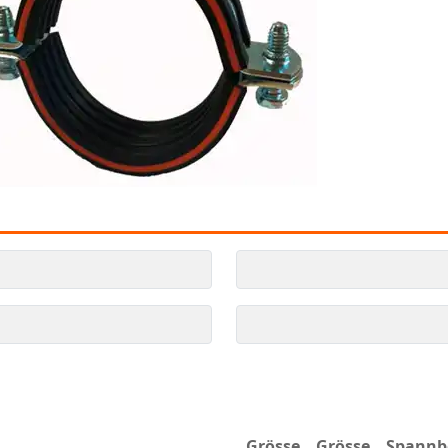
Grösse
Grösse
Spannb