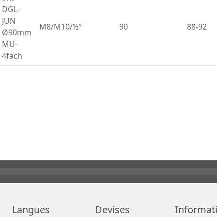
DGL-
JUN
M8/M10/½″
90
88-92
Ø90mm
MU-
4fach
Langues
Devises
Informat