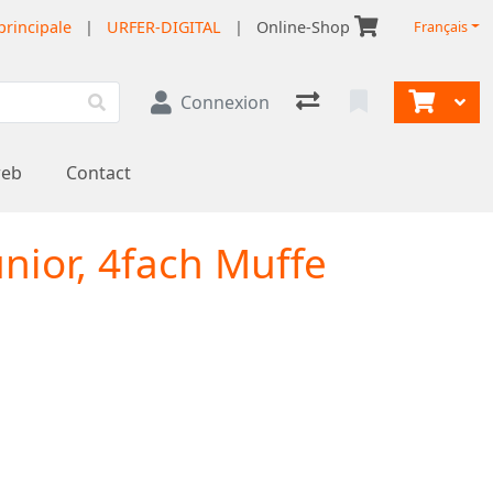
principale
|
URFER-DIGITAL
|
Online-Shop
Français
Connexion
web
Contact
nior, 4fach Muffe