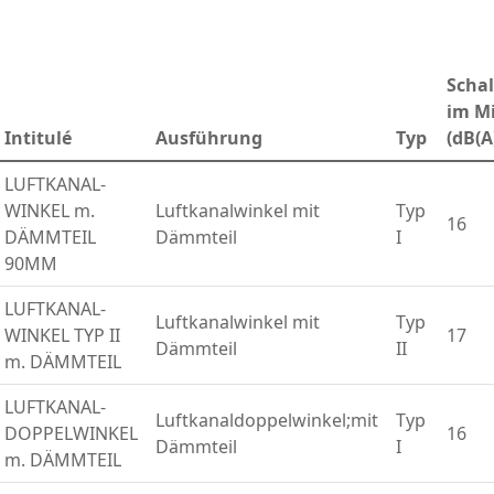
Schal
im M
Intitulé
Ausführung
Typ
(dB(A
LUFTKANAL-
WINKEL m.
Luftkanalwinkel mit
Typ
16
DÄMMTEIL
Dämmteil
I
90MM
LUFTKANAL-
Luftkanalwinkel mit
Typ
WINKEL TYP II
17
Dämmteil
II
m. DÄMMTEIL
LUFTKANAL-
Luftkanaldoppelwinkel;mit
Typ
DOPPELWINKEL
16
Dämmteil
I
m. DÄMMTEIL