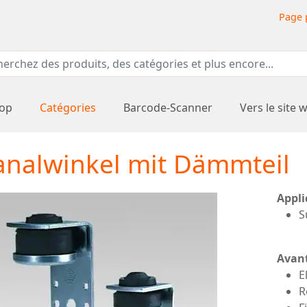
Page 
hop
Catégories
Barcode-Scanner
Vers le site 
analwinkel mit Dämmteil
Appli
S
Avan
E
R