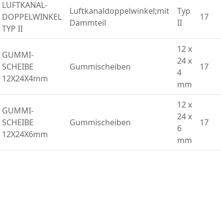
LUFTKANAL-
Luftkanaldoppelwinkel;mit
Typ
DOPPELWINKEL
17
Dämmteil
II
TYP II
12 x
GUMMI-
24 x
SCHEIBE
Gummischeiben
17
4
12X24X4mm
mm
12 x
GUMMI-
24 x
SCHEIBE
Gummischeiben
17
6
12X24X6mm
mm