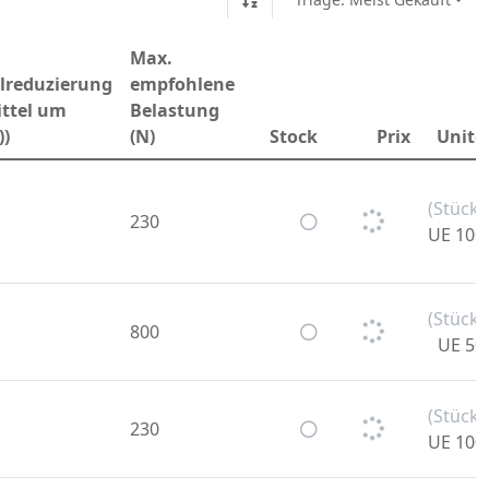
Max.
lreduzierung
empfohlene
ittel um
Belastung
))
(N)
Stock
Prix
Unité
(Stück)
230
UE 100
(Stück)
800
UE 50
(Stück)
230
UE 100