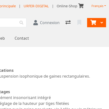
principale
|
URFER-DIGITAL
|
Online-Shop
Français
Connexion
web
Contact
cations
uspension isophonique de gaines rectangulaires.
tages
lément insonorisant intégré
églage de la hauteur par tiges filetées