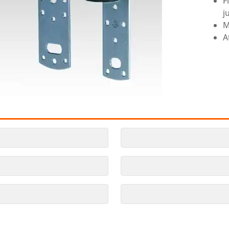
F
j
M
A