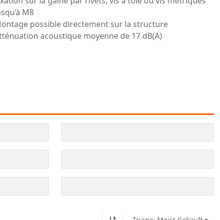
ixation sur la gaine par rivets, vis à tôle ou vis métriques
usqu’à M8
ontage possible directement sur la structure
tténuation acoustique moyenne de 17 dB(A)
Triage: Meist Gekauft