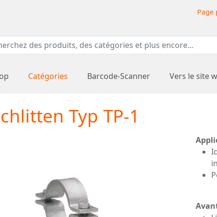
Page 
hop
Catégories
Barcode-Scanner
Vers le site 
chlitten Typ TP-1
Appli
I
i
P
Avan