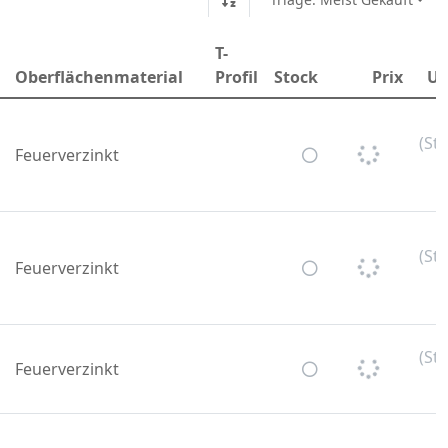
T-
Oberflächenmaterial
Profil
Stock
Prix
Un
(St
Feuerverzinkt
U
(St
Feuerverzinkt
U
(St
Feuerverzinkt
U