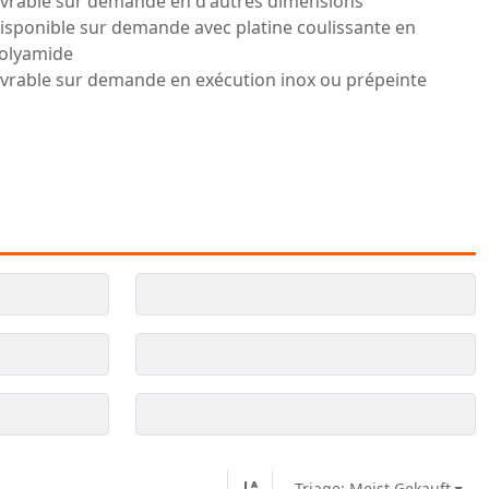
ivrable sur demande en d'autres dimensions
isponible sur demande avec platine coulissante en
olyamide
ivrable sur demande en exécution inox ou prépeinte
Triage: Meist Gekauft