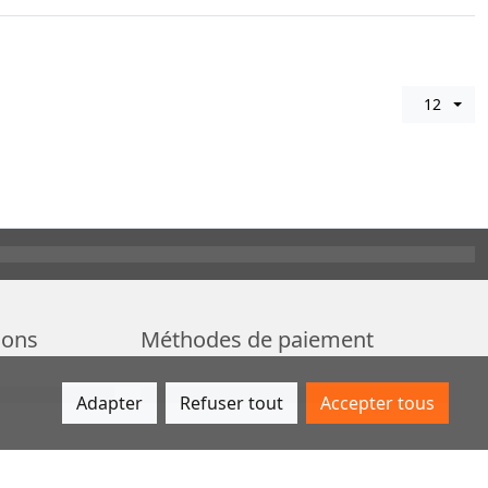
12
ions
Méthodes de paiement
Adapter
Refuser tout
Accepter tous