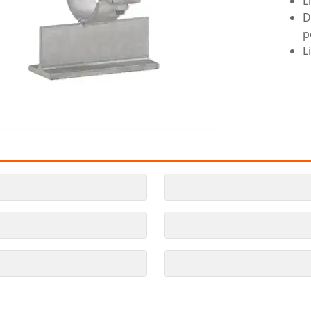
L
D
p
L