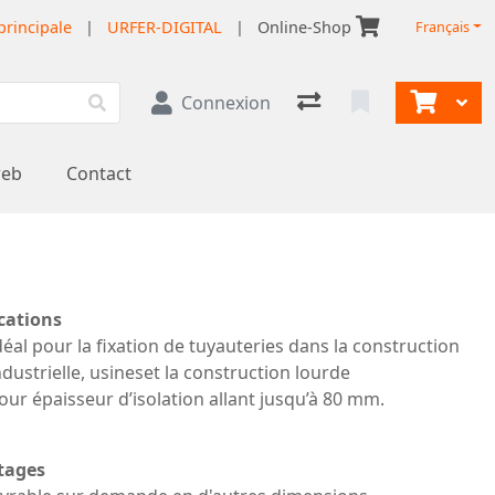
principale
|
URFER-DIGITAL
|
Online-Shop
Français
Connexion
web
Contact
cations
déal pour la fixation de tuyauteries dans la construction
ndustrielle, usineset la construction lourde
our épaisseur d’isolation allant jusqu’à 80 mm.
tages