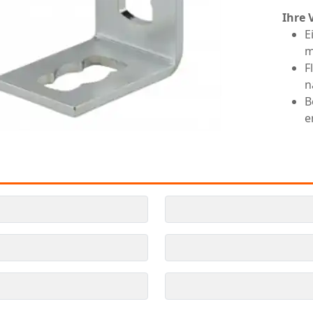
Ihre 
E
m
F
n
B
e