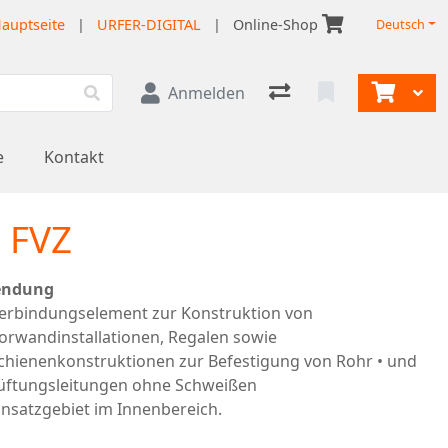
auptseite
|
URFER-DIGITAL
|
Online-Shop
Deutsch
Anmelden
e
Kontakt
 FVZ
ndung
erbindungselement zur Konstruktion von
orwandinstallationen, Regalen sowie
chienenkonstruktionen zur Befestigung von Rohr • und
üftungsleitungen ohne Schweißen
insatzgebiet im Innenbereich.