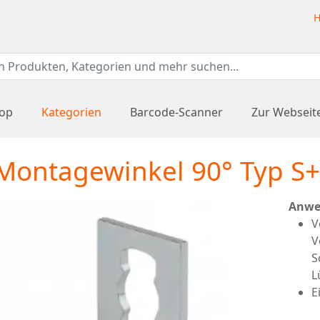
H
hop
Kategorien
Barcode-Scanner
Zur Webseit
ontagewinkel 90° Typ S+
Anwe
V
V
S
L
E