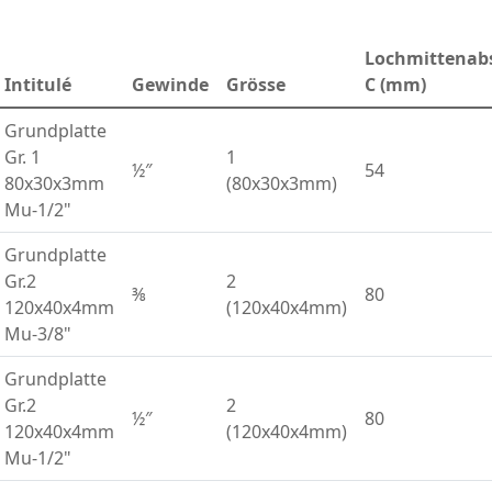
Lochmittenab
Intitulé
Gewinde
Grösse
C (mm)
Grundplatte
Gr. 1
1
½″
54
80x30x3mm
(80x30x3mm)
Mu-1/2"
Grundplatte
Gr.2
2
⅜
80
120x40x4mm
(120x40x4mm)
Mu-3/8"
Grundplatte
Gr.2
2
½″
80
120x40x4mm
(120x40x4mm)
Mu-1/2"