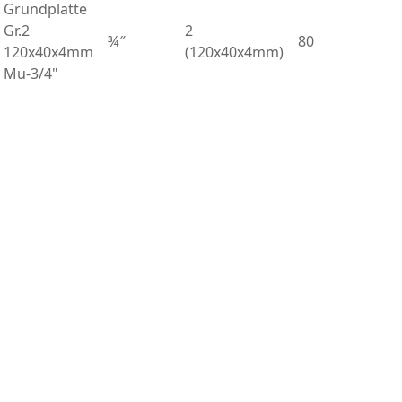
Grundplatte
Gr.2
2
¾″
80
120x40x4mm
(120x40x4mm)
Mu-3/4"