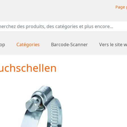
Page 
hop
Catégories
Barcode-Scanner
Vers le site 
uchschellen