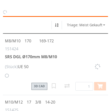
Triage: Meist Gekauft
M8/M10
170
169-172
151424
SRS DGL Ø170mm M8/M10
(Stück)
UE 50
3D CAD
M10/M12
17
3/8
14-20
151425