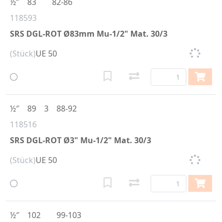
½″
83
82-86
118593
SRS DGL-ROT Ø83mm Mu-1/2" Mat. 30/3
(Stück)
UE 50
½″
89
3
88-92
118516
SRS DGL-ROT Ø3" Mu-1/2" Mat. 30/3
(Stück)
UE 50
½″
102
99-103