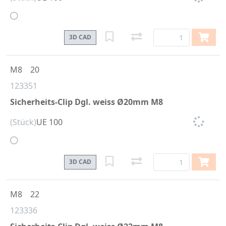
3D CAD
M8
20
123351
Sicherheits-Clip Dgl. weiss Ø20mm M8
(Stück)
UE 100
3D CAD
M8
22
123336