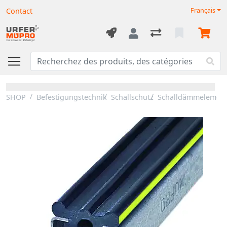
Contact
Français
SHOP
Befestigungstechnik
Schallschutz
Schalldämmelemen