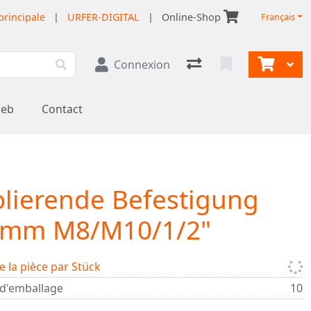
principale
|
URFER-DIGITAL
|
Online-Shop
Français
Connexion
web
Contact
olierende Befestigung
mm M8/M10/1/2"
e la pièce par Stück
 d'emballage
10