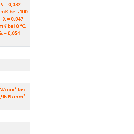
 λ = 0,032
/mK bei -100
, λ = 0,047
mK bei 0 °C,
λ = 0,054
2 N/mm² bei
 3,96 N/mm²