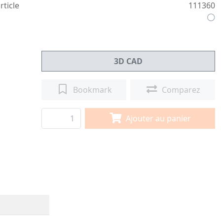
rticle
111360
3D CAD
Bookmark
Comparez
Ajouter au panier