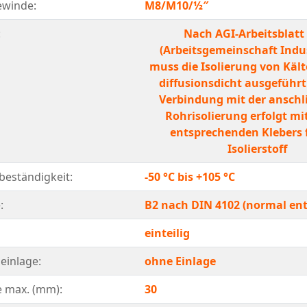
ewinde:
M8/M10/½″
:
Nach AGI-Arbeitsblatt
(Arbeitsgemeinschaft Indu
muss die Isolierung von Käl
diffusionsdicht ausgeführt 
Verbindung mit der ansch
Rohrisolierung erfolgt mit
entsprechenden Klebers 
Isolierstoff
eständigkeit:
-50 °C bis +105 °C
:
B2 nach DIN 4102 (normal en
einteilig
einlage:
ohne Einlage
e max. (mm):
30