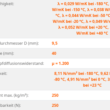
higkeit:
λ = 0,029 W/mK bei -180 °C,
W/mK bei -150 °C, λ = 0,038 W
°C, λ = 0,044 W/mK bei -50 °C
W/mK bei -20 °C, λ = 0,049 W/
λ = 0,052 W/mK bei +20 °C, 
W/mK bei +40 °C
urchmesser D (mm):
9,5
e (mm):
40
fdiffusionswiderstand:
μ = 1.200
eit:
8,11 N/mm² bei -180 °C, 9,6
-80 °C, 4,91 N/mm² bei 0 °C,
bei +23 °C
 max. (kg/m³):
250
barkeit (N):
250