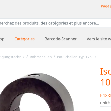
Page 
hop
Catégories
Barcode-Scanner
Vers le site 
tigungstechnik
Rohrschellen
Iso-Schellen Typ 175 EX
Is
10
Prix d
unité