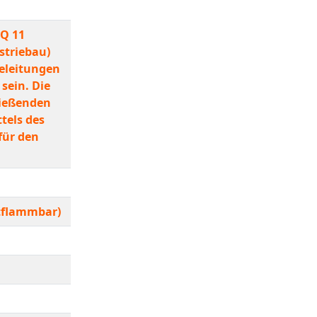
 Q 11
striebau)
teleitungen
sein. Die
ließenden
tels des
für den
tflammbar)