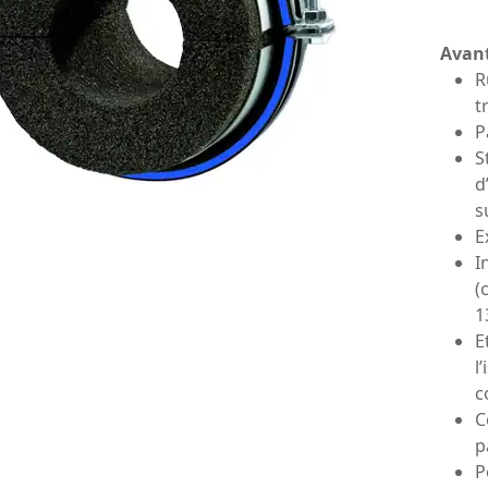
Avan
R
t
P
S
d
s
E
I
(
1
E
l
c
C
p
P