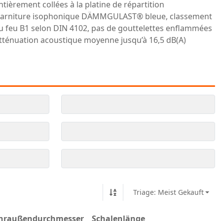
ntièrement collées à la platine de répartition
arniture isophonique DÄMMGULAST® bleue, classement
u feu B1 selon DIN 4102, pas de gouttelettes enflammées
tténuation acoustique moyenne jusqu’à 16,5 dB(A)
Triage: Meist Gekauft
hraußendurchmesser
Schalenlänge