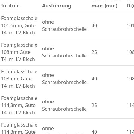
Intitulé
Ausführung
max. (mm)
D 
Foamglasschale
ohne
101,6mm, Güte
40
101
Schraubrohrschelle
T4, m. LV-Blech
Foamglasschale
ohne
108mm Güte
25
10
Schraubrohrschelle
T4, m. LV-Blech
Foamglasschale
ohne
108mm, Güte
40
10
Schraubrohrschelle
T4, m. LV-Blech
Foamglasschale
ohne
114,3mm, Güte
25
114
Schraubrohrschelle
T4, m. LV-Blech
Foamglasschale
ohne
114,3mm, Güte
40
114