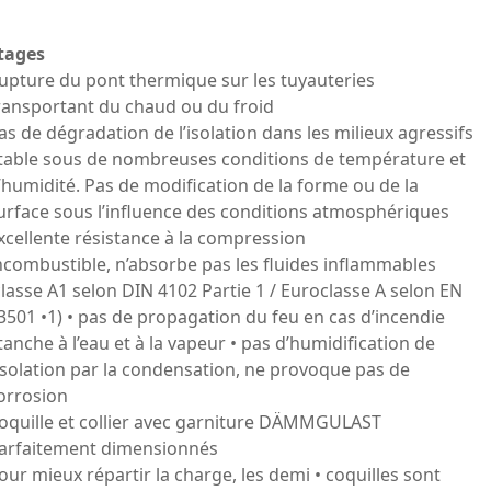
tages
upture du pont thermique sur les tuyauteries
ransportant du chaud ou du froid
as de dégradation de l’isolation dans les milieux agressifs
table sous de nombreuses conditions de température et
’humidité. Pas de modification de la forme ou de la
urface sous l’influence des conditions atmosphériques
xcellente résistance à la compression
ncombustible, n’absorbe pas les fluides inflammables
classe A1 selon DIN 4102 Partie 1 / Euroclasse A selon EN
3501 •1) • pas de propagation du feu en cas d’incendie
tanche à l’eau et à la vapeur • pas d’humidification de
’isolation par la condensation, ne provoque pas de
orrosion
oquille et collier avec garniture DÄMMGULAST
arfaitement dimensionnés
our mieux répartir la charge, les demi • coquilles sont