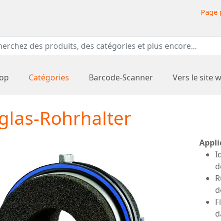
Page 
hop
Catégories
Barcode-Scanner
Vers le site 
las-Rohrhalter
Appli
I
d
R
d
F
d