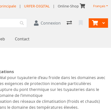
principale
|
URFER-DIGITAL
|
Online-Shop
Français
Connexion
web
Contact
cations
déal pour tuyauterie d’eau froide dans les domaines avec
es exigences de protection incendie particulières
upture du pont thermique sur les tuyauteries dans le
omaine de l’immotique
ixation des réseaux de climatisation (froids et chauds)
ans le domaine des températures élevées.