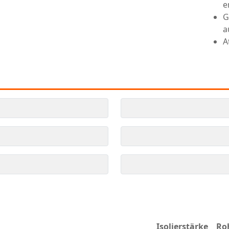
e
G
a
A
Isolierstärke
Ro