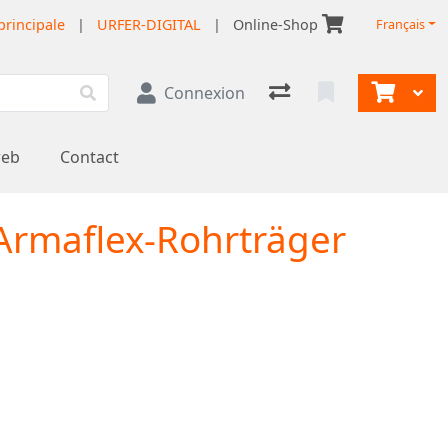
principale
|
URFER-DIGITAL
|
Online-Shop
Français
Connexion
web
Contact
 Armaflex-Rohrträger