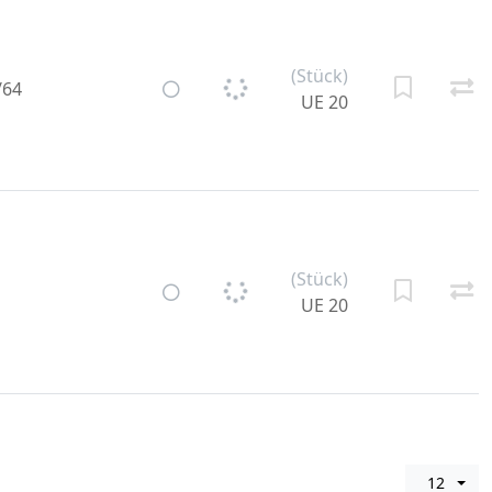
(Stück)
/64
UE 20
(Stück)
UE 20
12