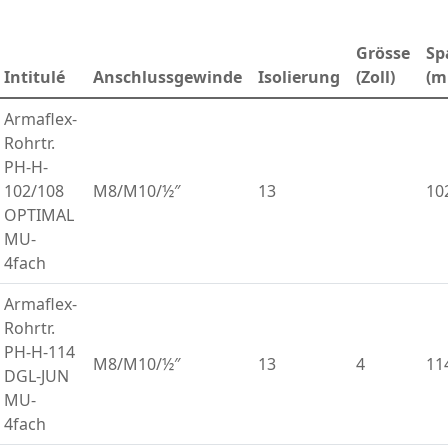
Grösse
Sp
Intitulé
Anschlussgewinde
Isolierung
(Zoll)
(m
Armaflex-
Rohrtr.
PH-H-
102/108
M8/M10/½″
13
10
OPTIMAL
MU-
4fach
Armaflex-
Rohrtr.
PH-H-114
M8/M10/½″
13
4
11
DGL-JUN
MU-
4fach