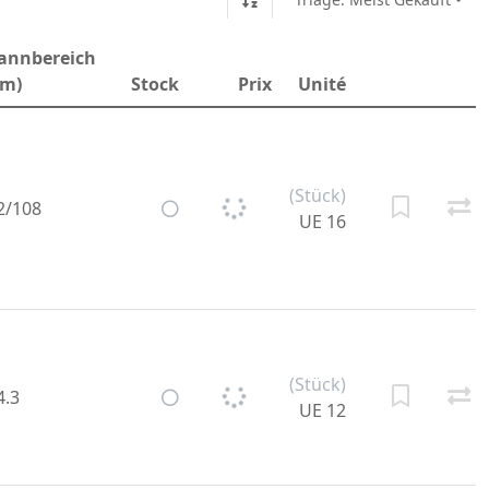
annbereich
m)
Stock
Prix
Unité
(Stück)
2/108
UE 16
(Stück)
4.3
UE 12