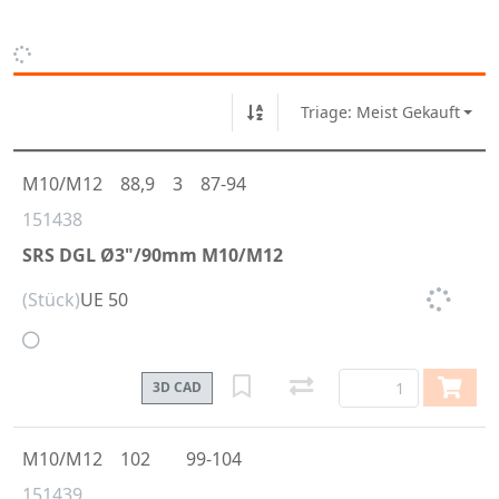
Triage: Meist Gekauft
M10/M12
88,9
3
87-94
151438
SRS DGL Ø3"/90mm M10/M12
(Stück)
UE 50
3D CAD
M10/M12
102
99-104
151439