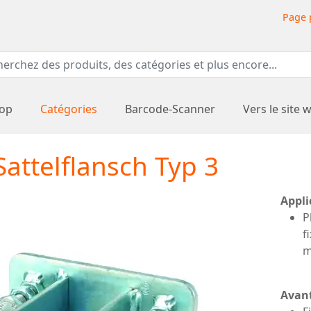
Page 
hop
Catégories
Barcode-Scanner
Vers le site 
attelflansch Typ 3
Appli
P
f
m
Avan