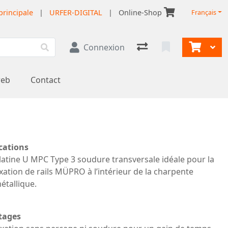
principale
|
URFER-DIGITAL
|
Online-Shop
Français
Connexion
web
Contact
cations
latine U MPC Type 3 soudure transversale idéale pour la
ixation de rails MÜPRO à l’intérieur de la charpente
étallique.
tages