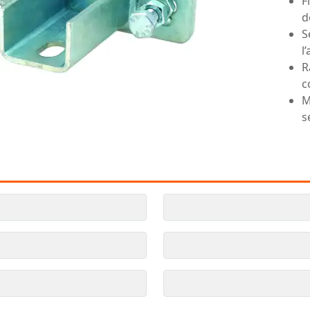
F
d
S
l
R
c
M
s