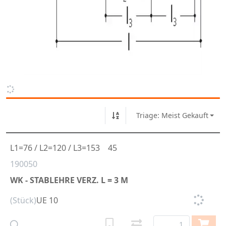
Triage: Meist Gekauft
L1=76 / L2=120 / L3=153
45
190050
WK - STABLEHRE VERZ. L = 3 M
(Stück)
UE 10